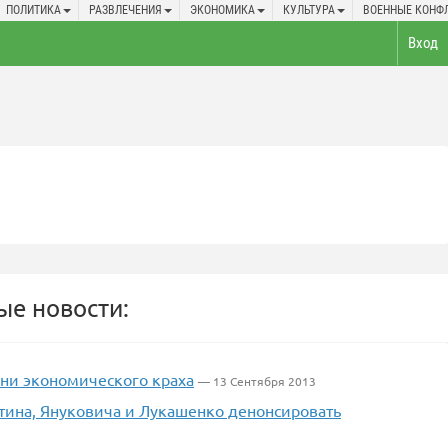
ПОЛИТИКА
РАЗВЛЕЧЕНИЯ
ЭКОНОМИКА
КУЛЬТУРА
ВОЕННЫЕ КОНФ
Вход
е новости:
ани экономического краха
— 13 Сентября 2013
тина, Януковича и Лукашенко денонсировать