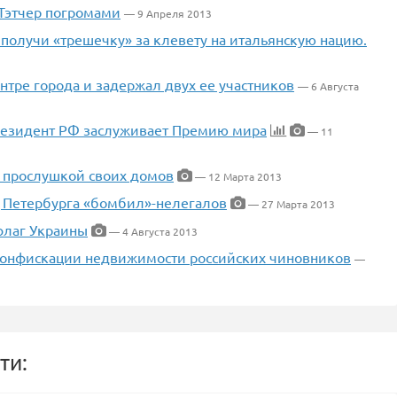
Тэтчер погромами
— 9 Апреля 2013
получи «трешечку» за клевету на итальянскую нацию.
нтре города и задержал двух ее участников
— 6 Августа
президент РФ заслуживает Премию мира
— 11
 прослушкой своих домов
— 12 Марта 2013
ц Петербурга «бомбил»-нелегалов
— 27 Марта 2013
флаг Украины
— 4 Августа 2013
 конфискации недвижимости российских чиновников
—
ти: