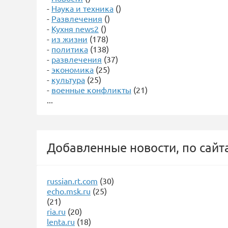
-
Наука и техника
()
-
Развлечения
()
-
Кухня news2
()
-
из жизни
(178)
-
политика
(138)
-
развлечения
(37)
-
экономика
(25)
-
культура
(25)
-
военные конфликты
(21)
...
Добавленные новости, по сайт
russian.rt.com
(30)
echo.msk.ru
(25)
(21)
ria.ru
(20)
lenta.ru
(18)