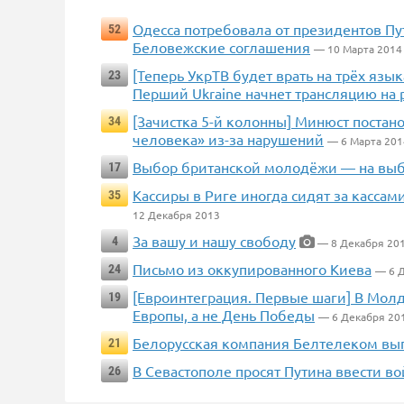
Одесса потребовала от президентов Пу
52
Беловежские соглашения
— 10 Марта 2014
[Теперь УкрТВ будет врать на трёх яз
23
Перший Ukraine начнет трансляцию на 
[Зачистка 5-й колонны] Минюст постан
34
человека» из-за нарушений
— 6 Марта 201
Выбор британской молодёжи — на выб
17
Кассиры в Риге иногда сидят за кассами
35
12 Декабря 2013
За вашу и нашу свободу
4
— 8 Декабря 20
Письмо из оккупированного Киева
24
— 6 
[Евроинтеграция. Первые шаги] В Мол
19
Европы, а не День Победы
— 6 Декабря 20
Белорусская компания Белтелеком выпу
21
В Севастополе просят Путина ввести во
26