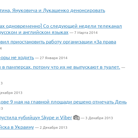
тина, Януковича и Лукашенко денонсировать
ыках одновременно] Со следующей недели телеканал
русском и английском языках
— 7 Марта 2014
овил приостановить работу организации «За права
4
оры не ходить
— 27 Января 2014
 в памперсах, потому что их не выпускают в туалет.
—
13
Декабря 2013
дове 9 мая на главной площади решено отмечать День
13
стила «убийцу» Skype и Viber
— 3 Декабря 2013
3
йска в Украину
— 2 Декабря 2013