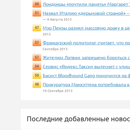
Лондонцы «почтили память» Маргарет 
60
Назвал Италию «дерьмовой страной» – 
51
— 4 Августа 2013
Мэр Пензы разнял массовую драку в це
47
2013
Французский политолог считает, что 
57
Сентября 2013
Жителям Латвии запрещено бороться с
57
Сервис «Яндекс.Такси» вытеснит с ули
54
Басист Bloodhound Gang помочился на 
50
Прокуратура Манхэттена потребовала
48
10 Сентября 2013
Последние добавленные новос