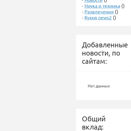
-
Наука и техника
()
-
Развлечения
()
-
Кухня news2
()
Добавленные
новости, по
сайтам:
Нет данных
Общий
вклад: