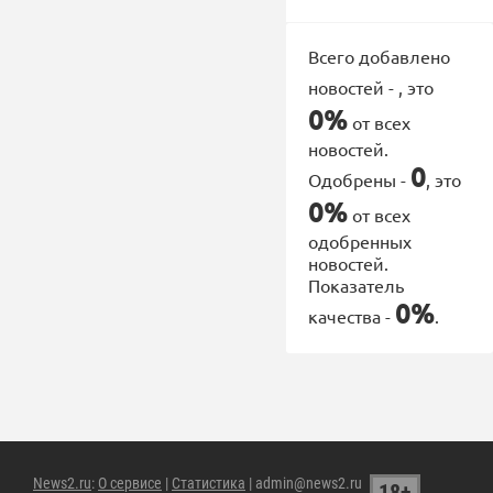
Всего добавлено
новостей -
, это
0%
от всех
новостей.
0
Одобрены -
, это
0%
от всех
одобренных
новостей.
Показатель
0%
качества -
.
News2.ru
:
О сервисе
|
Статистика
| admin@news2.ru
18+