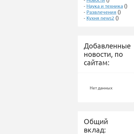
-
Наука и техника
()
-
Развлечения
()
-
Кухня news2
()
Добавленные
новости, по
сайтам:
Нет данных
Общий
вклад: