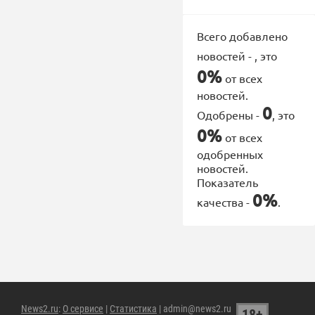
Всего добавлено
новостей -
, это
0%
от всех
новостей.
0
Одобрены -
, это
0%
от всех
одобренных
новостей.
Показатель
0%
качества -
.
News2.ru
:
О сервисе
|
Статистика
| admin@news2.ru
18+