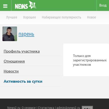
Вход
Лучшее
Хорошее
Набирающее популярность
Новое
парень
Профиль участника
Только для
зарегистрированных
Отношения
участников
Новости
Активность за сутки
News2.ru
:
О сервисе
|
Статистика
| admin@news2.ru