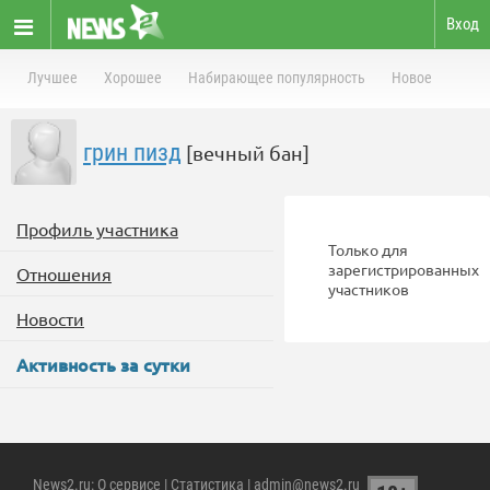
Вход
Лучшее
Хорошее
Набирающее популярность
Новое
грин пизд
[вечный бан]
Профиль участника
Только для
зарегистрированных
Отношения
участников
Новости
Активность за сутки
News2.ru
:
О сервисе
|
Статистика
| admin@news2.ru