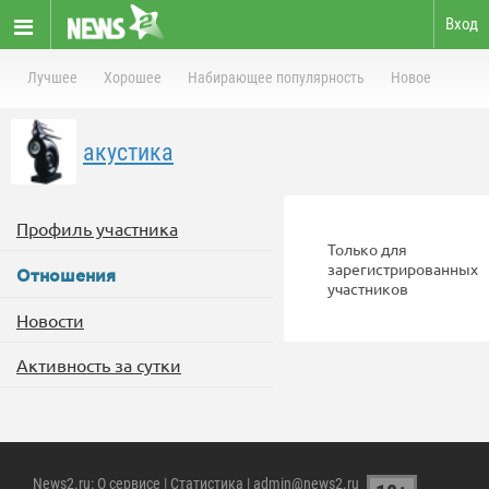
Вход
Лучшее
Хорошее
Набирающее популярность
Новое
акустика
Профиль участника
Только для
зарегистрированных
Отношения
участников
Новости
Активность за сутки
News2.ru
:
О сервисе
|
Статистика
| admin@news2.ru