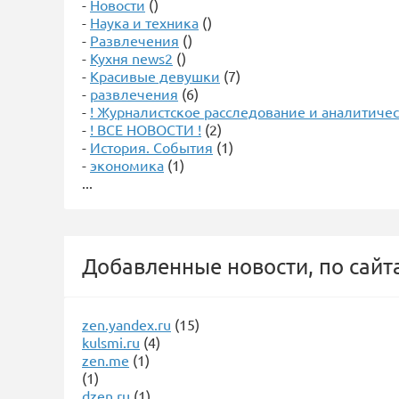
-
Новости
()
-
Наука и техника
()
-
Развлечения
()
-
Кухня news2
()
-
Красивые девушки
(7)
-
развлечения
(6)
-
! Журналистское расследование и аналитичес
-
! ВСЕ НОВОСТИ !
(2)
-
История. События
(1)
-
экономика
(1)
...
Добавленные новости, по сайт
zen.yandex.ru
(15)
kulsmi.ru
(4)
zen.me
(1)
(1)
dzen.ru
(1)