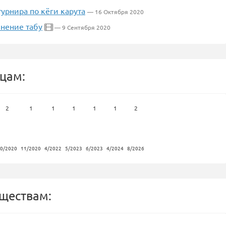
урнира по кёги карута
— 16 Октября 2020
внение табу
— 9 Сентября 2020
цам:
2
1
1
1
1
1
2
0/2020
11/2020
4/2022
5/2023
6/2023
4/2024
8/2026
бществам: