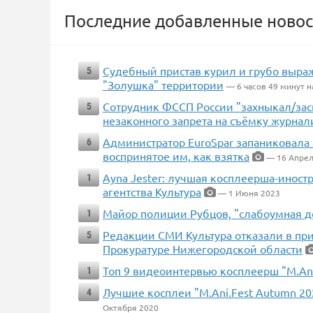
Последние добавленные новос
Судебный пристав курил и грубо выра
5
"Золушка" территории
— 6 часов 49 минут н
Сотрудник ФССП России "захныкал/заск
5
незаконного запрета на съёмку журнал
Администратор EuroSpar запаниковала 
6
воспринятое им, как взятка
— 16 Апрел
Ayna Jester: лучшая косплеерша-иност
1
агентства Культура
— 1 Июня 2023
Майор полиции Рубцов, "слабоумная д
1
Редакции СМИ Культура отказали в при
5
Прокуратуре Нижегородской области
Топ 9 видеоинтервью косплеерш "M.Ani
1
Лучшие косплеи "M.Ani.Fest Autumn 2
4
Октября 2020