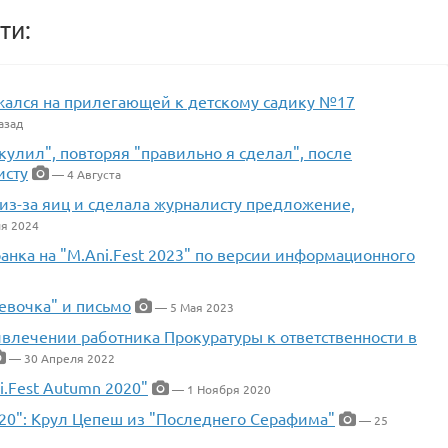
ти:
жался на прилегающей к детскому садику №17
азад
улил", повторяя "правильно я сделал", после
исту
— 4 Августа
из-за яиц и сделала журналисту предложение,
я 2024
ранка на "M.Ani.Fest 2023" по версии информационного
евочка" и письмо
— 5 Мая 2023
влечении работника Прокуратуры к ответственности в
— 30 Апреля 2022
.Fest Autumn 2020"
— 1 Ноября 2020
020": Крул Цепеш из "Последнего Серафима"
— 25