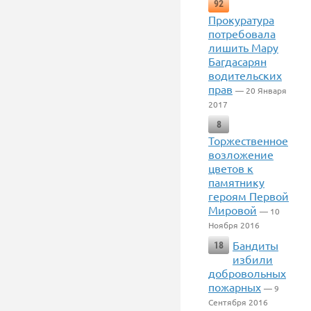
92
Прокуратура
потребовала
лишить Мару
Багдасарян
водительских
прав
— 20 Января
2017
8
Торжественное
возложение
цветов к
памятнику
героям Первой
Мировой
— 10
Ноября 2016
Бандиты
18
избили
добровольных
пожарных
— 9
Сентября 2016