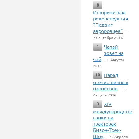
8
Историческая
реконструкция
"Подвиг
авроровцев"
—
7 Сентября 2016
Чапай
1
зовет на
чай
— 9 Августа
2016
Парад
10
отечественных
паровозов
— 5
Августа 2016
XIV
3
международные
гонки на
тракторах
Бизон-Трек-
Шоу
— 22 Апреля