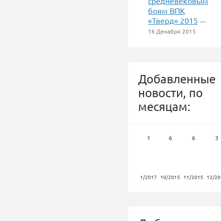
средневековым
боям ВПК
«Тверд» 2015
—
16 Декабря 2015
Добавленные
новости, по
месяцам:
1
6
6
3
1/2017
10/2015
11/2015
12/20