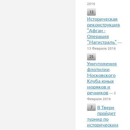
2016
13
Историческая
реконструкция
"Афган -
Операция
"Магистраль"
—
13 Февраля 2016
25
Уничтожения
флотилии
Московского
Клуба юных
моряков и
речников
— 3
Февраля 2016
В Твери
7
пройдет
турнир по
историческим