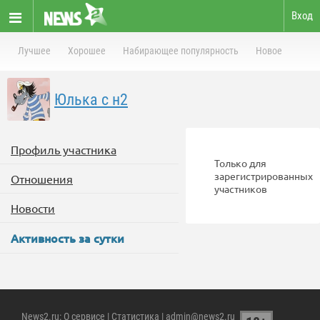
Вход
Лучшее
Хорошее
Набирающее популярность
Новое
Юлька с н2
Профиль участника
Только для
зарегистрированных
Отношения
участников
Новости
Активность за сутки
News2.ru
:
О сервисе
|
Статистика
| admin@news2.ru