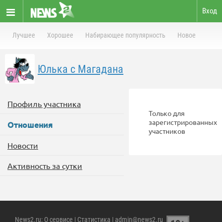
Вход
Лучшее
Хорошее
Набирающее популярность
Новое
Юлька с Магадана
Профиль участника
Только для
зарегистрированных
Отношения
участников
Новости
Активность за сутки
News2.ru
:
О сервисе
|
Статистика
| admin@news2.ru