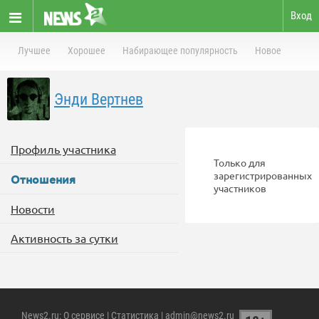
Вход
Лучшее
Хорошее
Набирающее популярность
Новое
Энди Вертнев
Профиль участника
Только для
зарегистрированных
Отношения
участников
Новости
Активность за сутки
News2.ru
:
О сервисе
|
Статистика
| admin@news2.ru