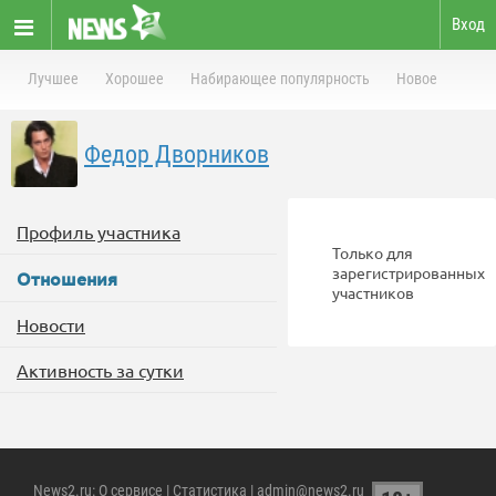
Вход
Лучшее
Хорошее
Набирающее популярность
Новое
Федор Дворников
Профиль участника
Только для
зарегистрированных
Отношения
участников
Новости
Активность за сутки
News2.ru
:
О сервисе
|
Статистика
| admin@news2.ru