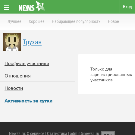
Вход
Лучшее
Хорошее
Набирающее популярность
Новое
Трухан
Профиль участника
Только для
зарегистрированных
Отношения
участников
Новости
Активность за сутки
News2.ru
:
О сервисе
|
Статистика
| admin@news2.ru