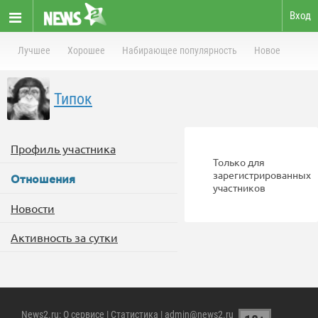
Вход
Лучшее
Хорошее
Набирающее популярность
Новое
Типок
Профиль участника
Только для
зарегистрированных
Отношения
участников
Новости
Активность за сутки
News2.ru
:
О сервисе
|
Статистика
| admin@news2.ru