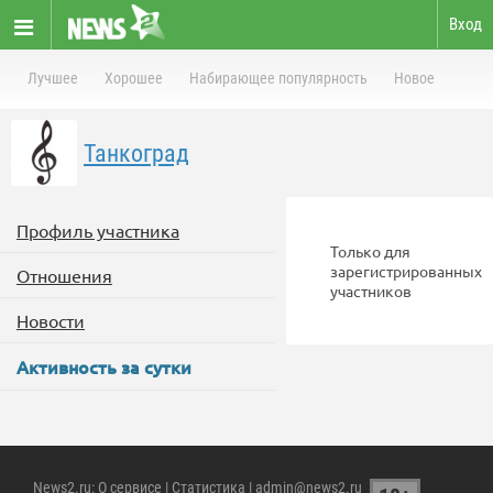
Вход
Лучшее
Хорошее
Набирающее популярность
Новое
Танкоград
Профиль участника
Только для
зарегистрированных
Отношения
участников
Новости
Активность за сутки
News2.ru
:
О сервисе
|
Статистика
| admin@news2.ru