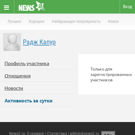
Вход
Лучшее
Хорошее
Набирающее популярность
Новое
Радж Капур
Профиль участника
Только для
зарегистрированных
Отношения
участников
Новости
Активность за сутки
News2.ru
:
О сервисе
|
Статистика
| admin@news2.ru