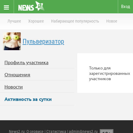
Вход
Лучшее
Хорошее
Набирающее популярность
Новое
Пульверизатор
Профиль участника
Только для
зарегистрированных
Отношения
участников
Новости
Активность за сутки
News2.ru
:
О сервисе
|
Статистика
| admin@news2.ru