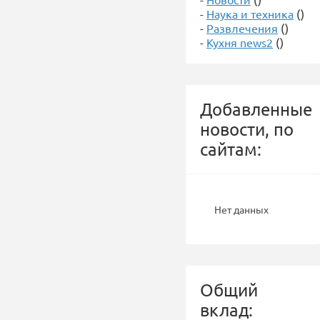
-
Наука и техника
()
-
Развлечения
()
-
Кухня news2
()
Добавленные
новости, по
сайтам:
Нет данных
Общий
вклад: