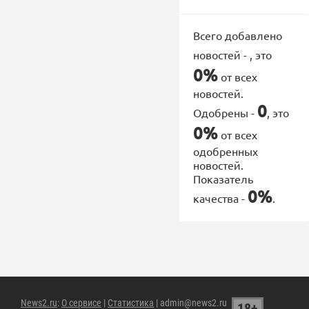
Всего добавлено
новостей -
, это
0%
от всех
новостей.
0
Одобрены -
, это
0%
от всех
одобренных
новостей.
Показатель
0%
качества -
.
News2.ru
:
О сервисе
|
Статистика
| admin@news2.ru
18+