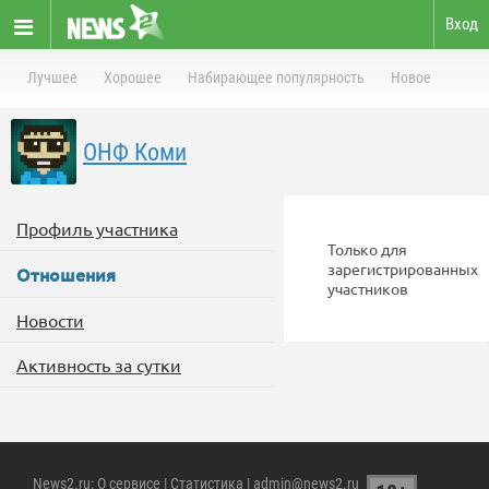
Вход
Лучшее
Хорошее
Набирающее популярность
Новое
ОНФ Коми
Профиль участника
Только для
зарегистрированных
Отношения
участников
Новости
Активность за сутки
News2.ru
:
О сервисе
|
Статистика
| admin@news2.ru