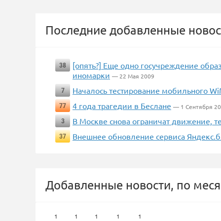
Последние добавленные новос
[опять?] Еще одно госучреждение обра
38
иномарки
— 22 Мая 2009
Началось тестирование мобильного W
7
4 года трагедии в Беслане
77
— 1 Сентября 2
В Москве снова ограничат движение, т
3
Внешнее обновление сервиса Яндекс.
37
Добавленные новости, по меся
1
1
1
1
1