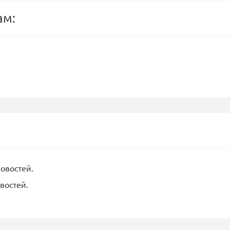
ам:
новостей.
востей.