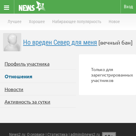
Вход
Лучшее
Хорошее
Набирающее популярность
Новое
Но вреден Север для меня
[вечный бан]
Профиль участника
Только для
зарегистрированных
Отношения
участников
Новости
Активность за сутки
News2.ru
:
О сервисе
|
Статистика
| admin@news2.ru