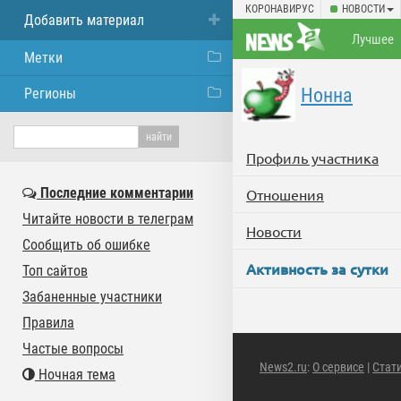
КОРОНАВИРУС
НОВОСТИ
Добавить материал
Лучшее
Метки
Нонна
Регионы
Профиль участника
Последние комментарии
Отношения
Читайте новости в телеграм
Новости
Сообщить об ошибке
Активность за сутки
Топ сайтов
Забаненные участники
Правила
Частые вопросы
News2.ru
:
О сервисе
|
Стат
Ночная тема