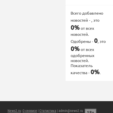
Всего добавлено
новостей -
, это
0%
от всех
новостей.
0
Одобрены -
, это
0%
от всех
одобренных
новостей.
Показатель
0%
качества -
.
News2.ru
:
О сервисе
|
Статистика
| admin@news2.ru
18+