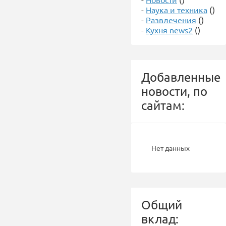
-
Наука и техника
()
-
Развлечения
()
-
Кухня news2
()
Добавленные
новости, по
сайтам:
Нет данных
Общий
вклад: