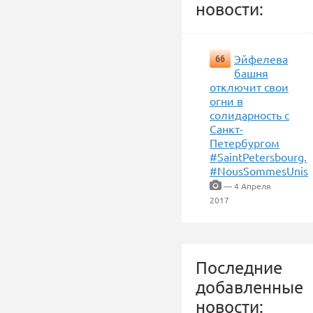
новости:
Эйфелева
66
башня
отключит свои
огни в
солидарность с
Санкт-
Петербургом
#SaintPetersbourg.
#NousSommesUnis
— 4 Апреля
2017
Последние
добавленные
новости: