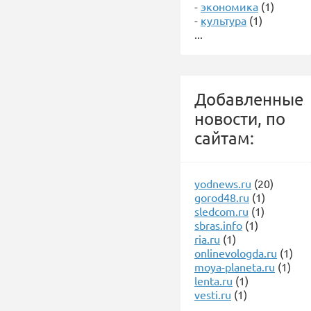
-
экономика
(1)
-
культура
(1)
...
Добавленные
новости, по
сайтам:
yodnews.ru
(20)
gorod48.ru
(1)
sledcom.ru
(1)
sbras.info
(1)
ria.ru
(1)
onlinevologda.ru
(1)
moya-planeta.ru
(1)
lenta.ru
(1)
vesti.ru
(1)