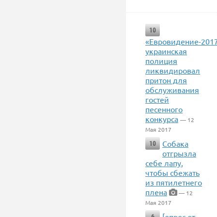
10
«Евровидение-2017
украинская
полиция
ликвидировал
притон для
обслуживания
гостей
песенного
конкурса
— 12
Мая 2017
Собака
10
отгрызла
себе лапу,
чтобы сбежать
из пятилетнего
плена
— 12
Мая 2017
[опрос от
6