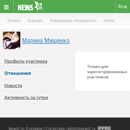
Вход
Лучшее
Хорошее
Набирающее популярность
Новое
Марина Мищенко
Профиль участника
Только для
зарегистрированных
Отношения
участников
Новости
Активность за сутки
News2.ru
:
О сервисе
|
Статистика
| admin@news2.ru