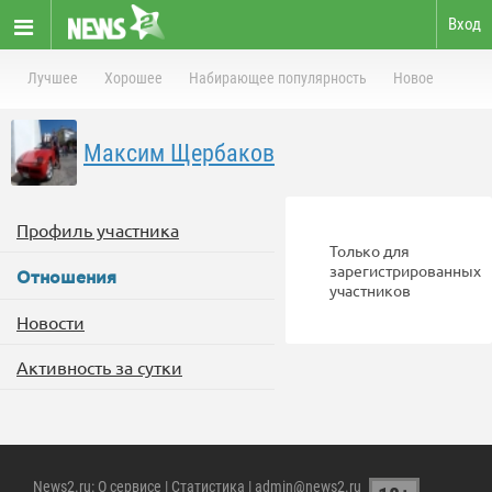
Вход
Лучшее
Хорошее
Набирающее популярность
Новое
Максим Щербаков
Профиль участника
Только для
зарегистрированных
Отношения
участников
Новости
Активность за сутки
News2.ru
:
О сервисе
|
Статистика
| admin@news2.ru