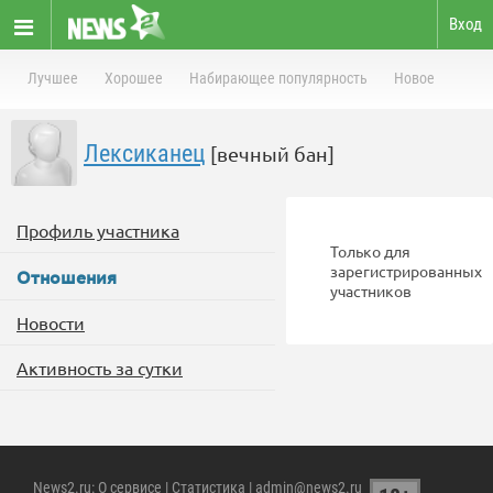
Вход
Лучшее
Хорошее
Набирающее популярность
Новое
Лексиканец
[вечный бан]
Профиль участника
Только для
зарегистрированных
Отношения
участников
Новости
Активность за сутки
News2.ru
:
О сервисе
|
Статистика
| admin@news2.ru