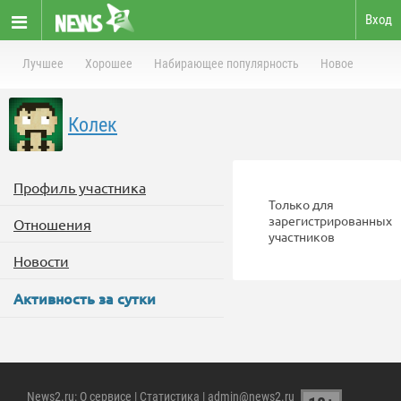
Вход
Лучшее
Хорошее
Набирающее популярность
Новое
Колек
Профиль участника
Только для
зарегистрированных
Отношения
участников
Новости
Активность за сутки
News2.ru
:
О сервисе
|
Статистика
| admin@news2.ru