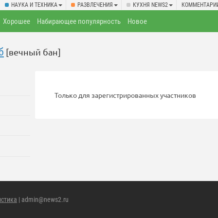
НАУКА И ТЕХНИКА
РАЗВЛЕЧЕНИЯ
КУХНЯ NEWS2
КОММЕНТАРИ
Хорошее
Набирающее популярность
Новое
б
[вечный бан]
Только для зарегистрированных участников
истика
| admin@news2.ru