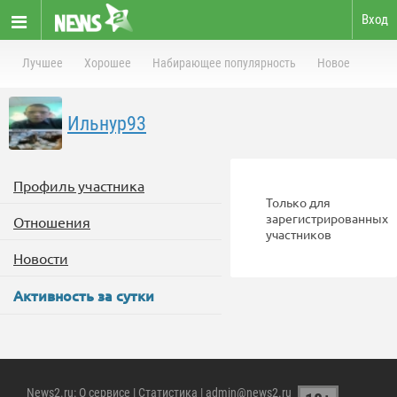
Вход
Лучшее
Хорошее
Набирающее популярность
Новое
Ильнур93
Профиль участника
Только для
зарегистрированных
Отношения
участников
Новости
Активность за сутки
News2.ru
:
О сервисе
|
Статистика
| admin@news2.ru