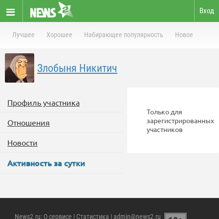
Вход
Лучшее
Хорошее
Набирающее популярность
Новое
Злобыня Никитич
Профиль участника
Только для
зарегистрированных
Отношения
участников
Новости
Активность за сутки
News2.ru
:
О сервисе
|
Статистика
| admin@news2.ru