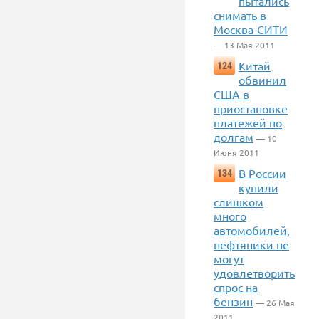
пытались
снимать в
Москва-СИТИ
— 13 Мая 2011
Китай
124
обвинил
США в
приостановке
платежей по
долгам
— 10
Июня 2011
В России
134
купили
слишком
много
автомобилей,
нефтяники не
могут
удовлетворить
спрос на
бензин
— 26 Мая
2011