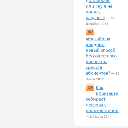
долларов»,
или «ну я не
понял,
пацаны!»
— 21
Декабря 2011
102
«МегаФон»
внедрил
новый способ
бессовестного
воровства
средств
абонентов?
— 30
Июля 2012
Как
120
ВКонтакте
забирает
домены у
пользователей
— 2 Марта 2011