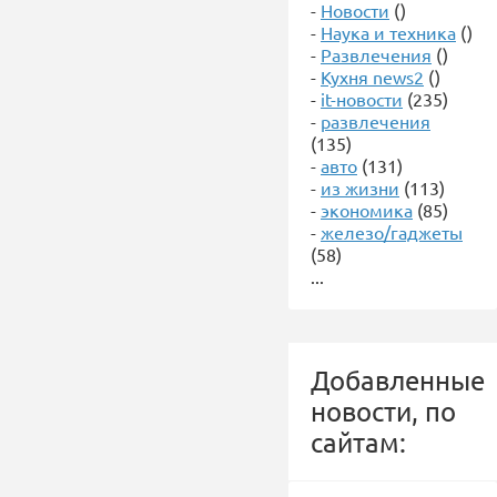
-
Новости
()
-
Наука и техника
()
-
Развлечения
()
-
Кухня news2
()
-
it-новости
(235)
-
развлечения
(135)
-
авто
(131)
-
из жизни
(113)
-
экономика
(85)
-
железо/гаджеты
(58)
...
Добавленные
новости, по
сайтам: