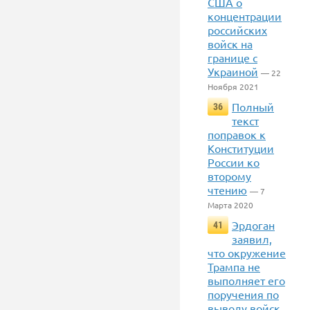
США о
концентрации
российских
войск на
границе с
Украиной
— 22
Ноября 2021
Полный
36
текст
поправок к
Конституции
России ко
второму
чтению
— 7
Марта 2020
Эрдоган
41
заявил,
что окружение
Трампа не
выполняет его
поручения по
выводу войск