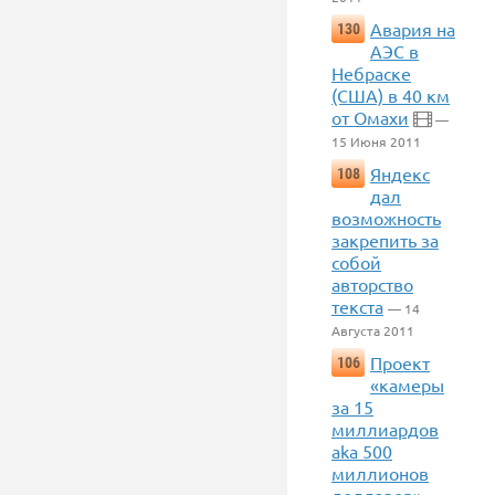
Авария на
130
АЭС в
Небраске
(США) в 40 км
от Омахи
—
15 Июня 2011
Яндекс
108
дал
возможность
закрепить за
собой
авторство
текста
— 14
Августа 2011
Проект
106
«камеры
за 15
миллиардов
aka 500
миллионов