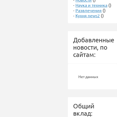
-
Наука и техника
()
-
Развлечения
()
-
Кухня news2
()
Добавленные
новости, по
сайтам:
Нет данных
Общий
вклад: