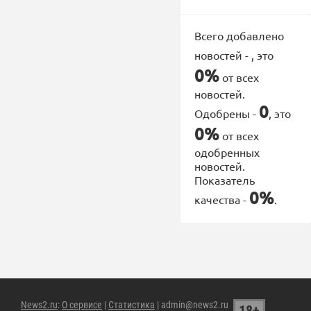
Всего добавлено
новостей -
, это
0%
от всех
новостей.
0
Одобрены -
, это
0%
от всех
одобренных
новостей.
Показатель
0%
качества -
.
News2.ru
:
О сервисе
|
Статистика
| admin@news2.ru
18+