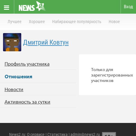
Вход
Лучшее
Хорошее
Набирающее популярность
Новое
Дмитрий Ковтун
Профиль участника
Только для
зарегистрированных
Отношения
участников
Новости
Активность за сутки
News2.ru
:
О сервисе
|
Статистика
| admin@news2.ru