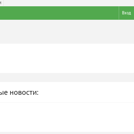
И
Вход
е новости: