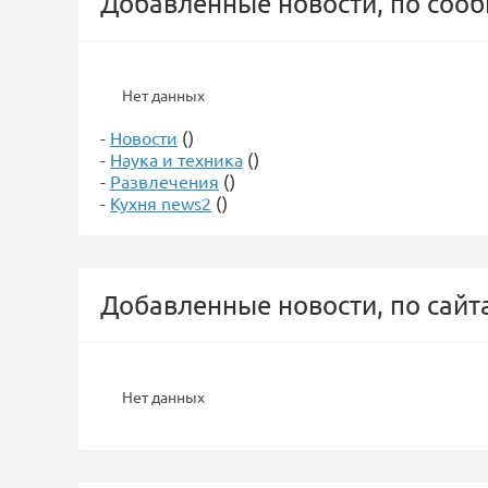
Добавленные новости, по соо
Нет данных
-
Новости
()
-
Наука и техника
()
-
Развлечения
()
-
Кухня news2
()
Добавленные новости, по сайт
Нет данных