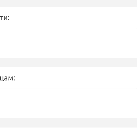
ти:
цам: