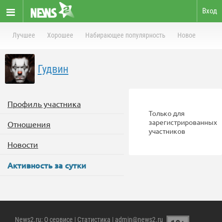
Вход
Лучшее
Хорошее
Набирающее популярность
Новое
Гудвин
Профиль участника
Только для
зарегистрированных
Отношения
участников
Новости
Активность за сутки
News2.ru
:
О сервисе
|
Статистика
| admin@news2.ru