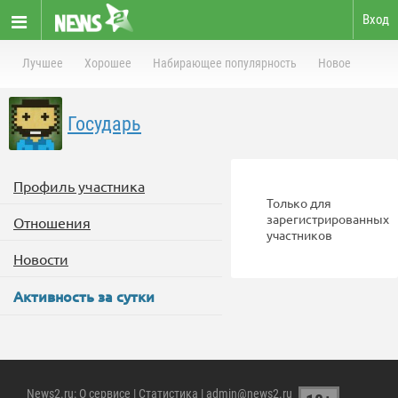
Вход
Лучшее
Хорошее
Набирающее популярность
Новое
Государь
Профиль участника
Только для
зарегистрированных
Отношения
участников
Новости
Активность за сутки
News2.ru
:
О сервисе
|
Статистика
| admin@news2.ru