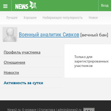
Вход
Лучшее
Хорошее
Набирающее популярность
Новое
Военный аналитик Сивков
[вечный бан]
Профиль участника
Только для
зарегистрированных
Отношения
участников
Новости
Активность за сутки
News2.ru
:
О сервисе
|
Статистика
| admin@news2.ru