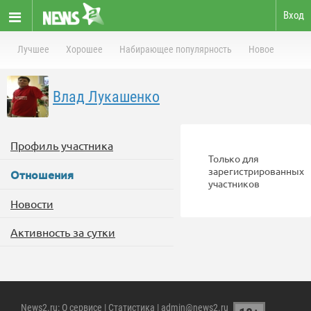
Вход
Лучшее
Хорошее
Набирающее популярность
Новое
Влад Лукашенко
Профиль участника
Только для
зарегистрированных
Отношения
участников
Новости
Активность за сутки
News2.ru
:
О сервисе
|
Статистика
| admin@news2.ru