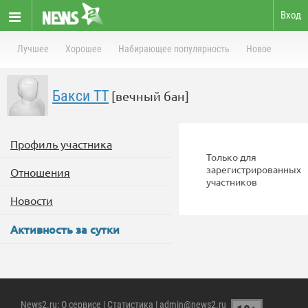
Вход
Лучшее
Хорошее
Набирающее популярность
Новое
Бакси TT
[вечный бан]
Профиль участника
Только для
зарегистрированных
Отношения
участников
Новости
Активность за сутки
News2.ru
:
О сервисе
|
Статистика
| admin@news2.ru