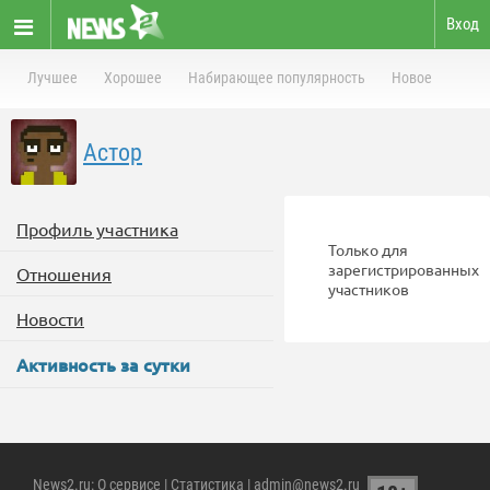
Вход
Лучшее
Хорошее
Набирающее популярность
Новое
Астор
Профиль участника
Только для
зарегистрированных
Отношения
участников
Новости
Активность за сутки
News2.ru
:
О сервисе
|
Статистика
| admin@news2.ru