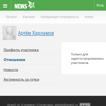
Вход
Лучшее
Хорошее
Набирающее популярность
Новое
Артём Харламов
Профиль участника
Только для
зарегистрированных
Отношения
участников
Новости
Активность за сутки
News2.ru
:
О сервисе
|
Статистика
| admin@news2.ru