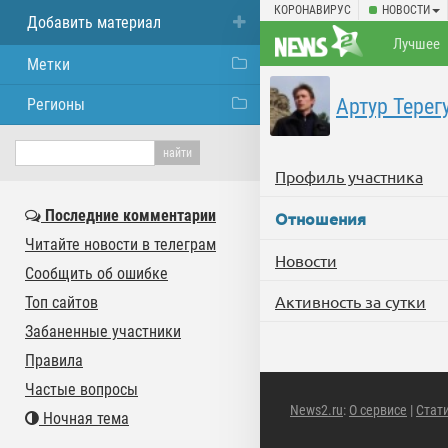
КОРОНАВИРУС
НОВОСТИ
Добавить материал
Лучшее
Метки
Артур Терег
Регионы
Профиль участника
Последние комментарии
Отношения
Читайте новости в телеграм
Новости
Сообщить об ошибке
Активность за сутки
Топ сайтов
Забаненные участники
Правила
Частые вопросы
News2.ru
:
О сервисе
|
Стат
Ночная тема