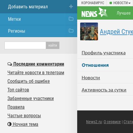
КОРОНАВИРУС
НОВОСТИ
Добавить материал
Лучшее
Метки
Андрей Сту
Регионы
Профиль участника
Последние комментарии
Отношения
Читайте новости в телеграм
Новости
Сообщить об ошибке
Активность за сутки
Топ сайтов
Забаненные участники
Правила
Частые вопросы
News2.ru
:
О сервисе
|
Стат
Ночная тема