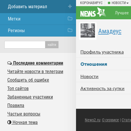
КОРОНАВИРУС
НОВОСТИ
Добавить материал
Лучшее
Метки
Амадеус
Регионы
Профиль участника
Последние комментарии
Отношения
Читайте новости в телеграм
Новости
Сообщить об ошибке
Активность за сутки
Топ сайтов
Забаненные участники
Правила
Частые вопросы
News2.ru
:
О сервисе
|
Стат
Ночная тема