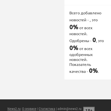
Всего добавлено
новостей -
, это
0%
от всех
новостей.
0
Одобрены -
, это
0%
от всех
одобренных
новостей.
Показатель
0%
качества -
.
News2.ru
:
О сервисе
|
Статистика
| admin@news2.ru
18+