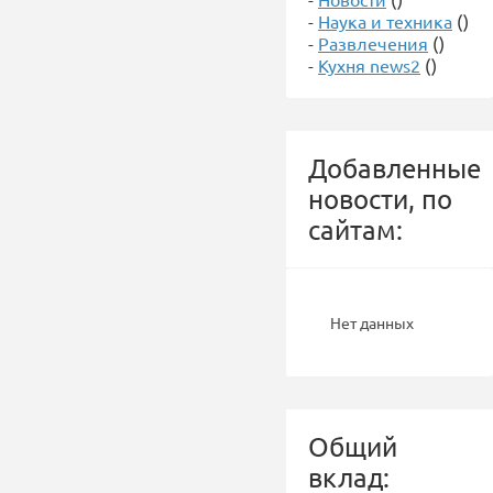
-
Наука и техника
()
-
Развлечения
()
-
Кухня news2
()
Добавленные
новости, по
сайтам:
Нет данных
Общий
вклад: