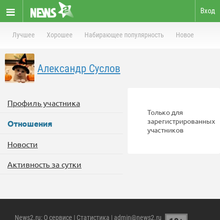
Вход
Лучшее
Хорошее
Набирающее популярность
Новое
Александр Суслов
Профиль участника
Только для
зарегистрированных
Отношения
участников
Новости
Активность за сутки
News2.ru
:
О сервисе
|
Статистика
| admin@news2.ru