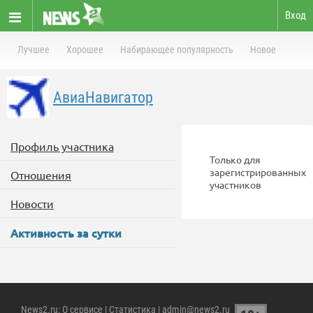
Вход
Лучшее
Хорошее
Набирающее популярность
Новое
АвиаНавигатор
Профиль участника
Только для
зарегистрированных
Отношения
участников
Новости
Активность за сутки
News2.ru
:
О сервисе
|
Статистика
| admin@news2.ru