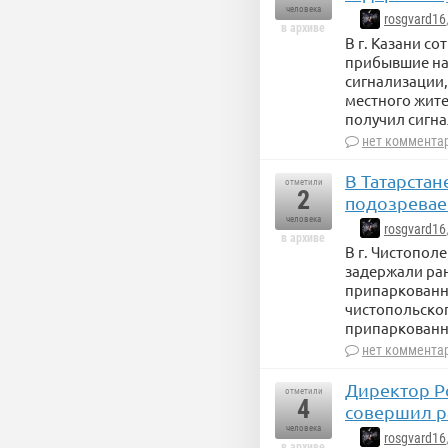
человека
rosgvard16
в архиве
В г. Казани с
прибывшие на
сигнализации
местного жите
получил сигна
нет коммента
В Татарста
отметили
2
подозревае
человека
rosgvard16
в архиве
В г. Чистопол
задержали ран
припаркованно
чистопольског
припаркованн
нет коммента
Директор Р
отметили
4
совершил р
человека
rosgvard16
в архиве