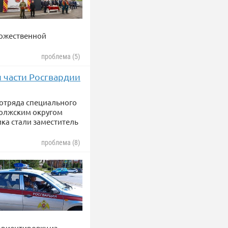
оржественной
проблема (5)
 части Росгвардии
 отряда специального
олжским округом
ка стали заместитель
проблема (8)
ориентировку из