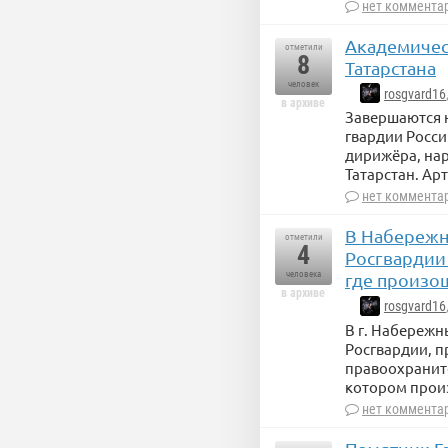
нет коммента
Академичес
отметили
8
Татарстана
человек
rosgvard16
в архиве
Завершаются 
гвардии Росси
дирижёра, нар
Татарстан. Ар
нет коммента
В Набережн
отметили
4
Росгвардии
человека
где произо
в архиве
rosgvard16
В г. Набереж
Росгвардии, п
правоохраните
котором прои
нет коммента