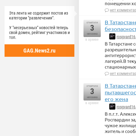
помещении хо
нет коммента
Эта лента не содержит постов из
категории "развлечения".
В Татарста
отметили
3
У "несерьезных" новостей теперь
безопаснос
свой домен, рейтинг участников и
человека
rosgvard16
топ.
в архиве
В Татарстане 
разрешительн
GAG.News2.ru
антитеррорис
лагерей.В тек
стационарных 
нет коммента
В Татарста
отметили
3
пытавшегос
человека
его жена
в архиве
rosgvard16
В п.г.т. Алек
Росгвардии з
чужое жилище
житель и сооб