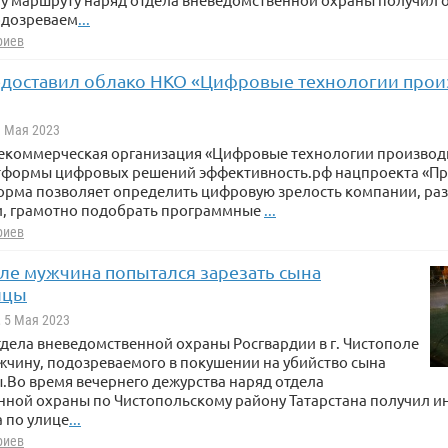
одозреваем
...
риев
едоставил облако НКО «Цифровые технологии прои
1 Мая 2023
екоммерческая организация «Цифровые технологии производ
тформы цифровых решений эффективность.рф нацпроекта «П
форма позволяет определить цифровую зрелость компании, ра
, грамотно подобрать программные
...
риев
оле мужчина попытался зарезать сына
ицы
, 5 Мая 2023
дела вневедомственной охраны Росгвардии в г. Чистополе
чину, подозреваемого в покушении на убийство сына
Во время вечернего дежурства наряд отдела
ной охраны по Чистопольскому району Татарстана получил ин
 по улице
...
риев