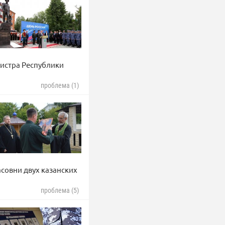
нистра Республики
проблема (1)
совни двух казанских
проблема (5)