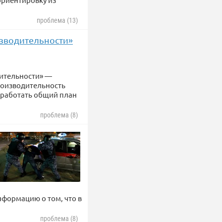
проблема (13)
зводительности»
ительности» —
роизводительность
зработать общий план
проблема (8)
формацию о том, что в
проблема (8)