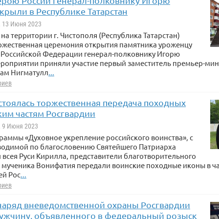
ерою России генерал-полковнику Игорю
крыли в Республике Татарстан
, 13 Июня 2023
 на территории г. Чистополя (Республика Татарстан)
оржественная церемония открытия памятника уроженцу
ю Российской Федерации генерал-полковнику Игорю
ероприятии приняли участие первый заместитель премьер-ми
там Нигматулл
...
риев
остоялась торжественная передача походных
ким частям Росгвардии
, 9 Июня 2023
раммы «Духовное укрепление российского воинства», с
оводимой по благословению Святейшего Патриарха
 всея Руси Кирилла, представители благотворительного
 мученика Вонифатия передали воинские походные иконы в ча
ей Рос
...
риев
и наряд вневедомственной охраны Росгвардии
ужчину, объявленного в федеральный розыск