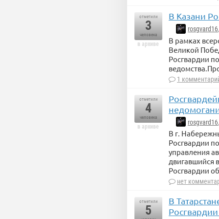
В Казани Р
отметили
3
rosgvard16
человека
В рамках всер
в архиве
Великой Побед
Росгвардии по
ведомства.Пр
1 комментари
Росгвардей
отметили
4
недомогани
человека
rosgvard16
в архиве
В г. Набереж
Росгвардии п
управления а
двигавшийся 
Росгвардии об
нет коммента
В Татарста
отметили
5
Росгвардии 