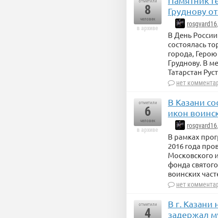
Памятник Г
отметили
8
Груднову от
человек
rosgvard16
в архиве
В День России
состоялась т
города, Геро
Груднову. В м
Татарстан Рус
нет коммента
В Казани с
отметили
6
икон воинс
человек
rosgvard16
в архиве
В рамках прог
2016 года пр
Московского и
фонда святого
воинских част
нет коммента
В г. Казан
отметили
4
задержал м