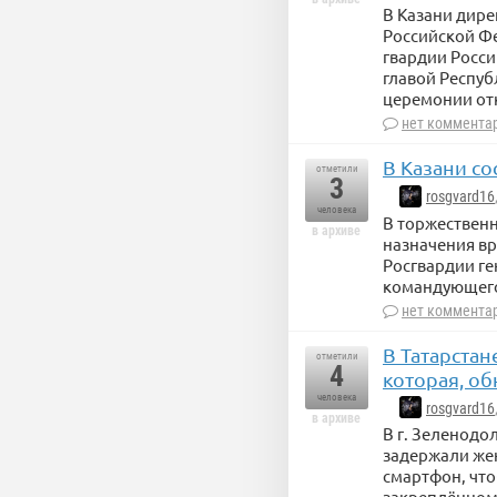
В Казани дир
Российской Ф
гвардии Росси
главой Респу
церемонии от
нет коммента
В Казани со
отметили
3
rosgvard16
человека
В торжественн
в архиве
назначения в
Росгвардии ге
командующего
нет коммента
В Татарста
отметили
4
которая, об
человека
rosgvard16
в архиве
В г. Зеленодо
задержали жен
смартфон, что
закреплённом