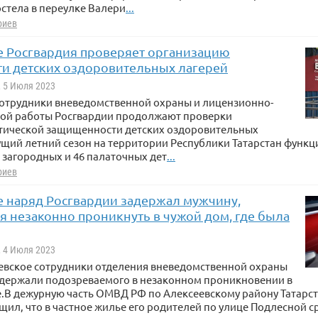
стела в переулке Валери
...
риев
не Росгвардия проверяет организацию
ти детских оздоровительных лагерей
, 5 Июля 2023
сотрудники вневедомственной охраны и лицензионно-
ой работы Росгвардии продолжают проверки
тической защищенности детских оздоровительных
ущий летний сезон на территории Республики Татарстан функ
загородных и 46 палаточных дет
...
риев
не наряд Росгвардии задержал мужчину,
я незаконно проникнуть в чужой дом, где была
, 4 Июля 2023
сеевское сотрудники отделения вневедомственной охраны
адержали подозреваемого в незаконном проникновении в
.В дежурную часть ОМВД РФ по Алексеевскому району Татарс
щил, что в частное жилье его родителей по улице Подлесной с