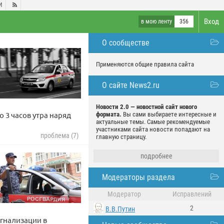
И

Вход
в мою ленту
356
О сообществе
Применяются общие правила сайта
О сайте News2.ru
Новости 2.0 — новостной сайт нового
 3 часов утра наряд
формата.
Вы сами выбираете интересные и
актуальные темы. Самые рекомендуемые
участниками сайта новости попадают на
проблема (7)
главную страницу.
подробнее
Модераторы раздела
Модератор
Исправлений
2
В.В.Путин
гнализации в