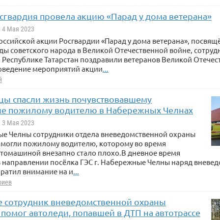
осгвардия провела акцию «Парад у дома ветерана»
, 4 Мая 2023
оссийской акции Росгвардии «Парад у дома ветерана», посвя
ы советского народа в Великой Отечественной войне, сотру
 Республике Татарстан поздравили ветеранов Великой Отечес
оведение мероприятий акции
...
й
цы спасли жизнь почувствовавшему
е пожилому водителю в Набережных Челнах
, 3 Мая 2023
ные Челны сотрудники отдела вневедомственной охраны
омогли пожилому водителю, которому во время
втомашиной внезапно стало плохо.В дневное время
в направлении посёлка ГЭС г. Набережные Челны наряд вневе
ратил внимание на и
...
риев
не сотрудник вневедомственной охраны
помог автоледи, попавшей в ДТП на автотрассе