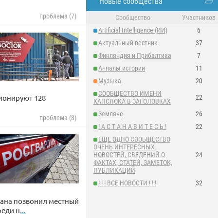
Новые сообщества
проблема (7)
Сообщество
Участников
Artificial Intelligence (ИИ)
6
Актуальный вестник
37
Финляндия и Прибалтика
7
Анналы истории
11
Музыка
20
СООБЩЕСТВО ИМЕНИ
ционируют 128
22
КАПСЛОКА В ЗАГОЛОВКАХ
Земляне
26
проблема (8)
! А С Т А Н А В И Т Е С Ь !
22
ЕЩЕ ОДНО СООБЩЕСТВО
ОЧЕНЬ ИНТЕРЕСНЫХ
НОВОСТЕЙ, СВЕДЕНИЙ О
24
ФАКТАХ, СТАТЕЙ, ЗАМЕТОК,
ПУБЛИКАЦИЙ
! ! ! ВСЕ НОВОСТИ ! ! !
32
тана позвонил местный
реди н
...