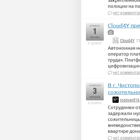
полиции на п
нет коммента
Cloud4Y пр
отметил
1
человек
Cloud4Y
, 1
в архиве
Автономная н
оператор пла
труда». Плат
цифровизации
нет коммента
В г. Чистоп
отметили
3
сожительн
человека
rosgvard16
в архиве
Сотрудники от
задержали муж
сожительницы.
вневедомствен
квартире дома
нет коммента