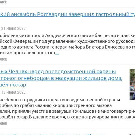
риев
кий ансамбль Росгвардии завершил гастрольный т
, 21 Июня 2023
юбилейные гастроли Академического ансамбля песни и пляск
йской Федерации под управлением художественного руководи
одного артиста России генерал-майора Виктора Елисеева по 
тистам прославленного ко
...
риев
ых Челнах наряд вневедомственной охраны
 помог огнеборцам в эвакуации жильцов дома,
шёл пожар
, 13 Июня 2023
ные Челны сотрудники отдела вневедомственной охраны
рибыв по срабатыванию кнопки экстренного вызова
лей, приняли участие в эвакуации жильцов из многоквартирн
зошёл пожар.В дневное время, в ходе патрулирования по зак
риев