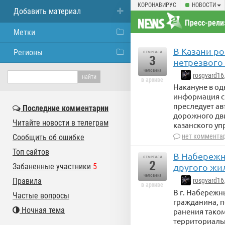
КОРОНАВИРУС
НОВОСТИ
Добавить материал
Пресс-рели
Метки
В Казани р
Регионы
отметили
3
нетрезвого
человека
rosgvard16
в архиве
Накануне в од
информация с 
преследует ав
Последние комментарии
дорожного дви
Читайте новости в телеграм
казанского уп
нет коммента
Сообщить об ошибке
Топ сайтов
В Набережн
отметили
2
Забаненные участники
5
другого жи
человека
Правила
rosgvard16
в архиве
В г. Набережн
Частые вопросы
гражданина, 
Ночная тема
ранения таком
территориаль