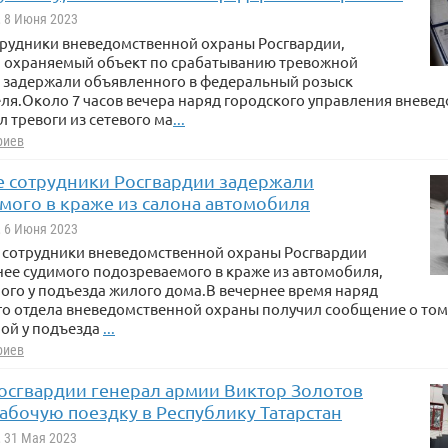
, 8 Июня 2023
отрудники вневедомственной охраны Росгвардии,
 охраняемый объект по срабатыванию тревожной
, задержали объявленного в федеральный розыск
ля.Около 7 часов вечера наряд городского управления вневе
л тревоги из сетевого ма
...
риев
не сотрудники Росгвардии задержали
мого в краже из салона автомобиля
, 6 Июня 2023
е сотрудники вневедомственной охраны Росгвардии
ее судимого подозреваемого в краже из автомобиля,
го у подъезда жилого дома.В вечернее время наряд
о отдела вневедомственной охраны получил сообщение о том,
ой у подъезда
...
риев
осгвардии генерал армии Виктор Золотов
абочую поездку в Республику Татарстан
, 31 Мая 2023