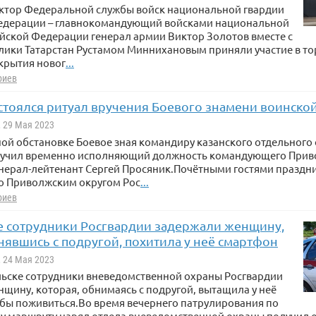
ектор Федеральной службы войск национальной гвардии
едерации – главнокомандующий войсками национальной
йской Федерации генерал армии Виктор Золотов вместе с
блики Татарстан Рустамом Миннихановым приняли участие в т
крытия новог
...
риев
стоялся ритуал вручения Боевого знамени воинской
, 29 Мая 2023
ой обстановке Боевое зная командиру казанского отдельного
ручил временно исполняющий должность командующего Прив
нерал-лейтенант Сергей Просяник.Почётными гостями праздни
 Приволжским округом Рос
...
риев
не сотрудники Росгвардии задержали женщину,
нявшись с подругой, похитила у неё смартфон
, 24 Мая 2023
льске сотрудники вневедомственной охраны Росгвардии
щину, которая, обнимаясь с подругой, вытащила у неё
бы поживиться.Во время вечернего патрулирования по
у маршруту наряд отдела вневедомственной охраны получил 