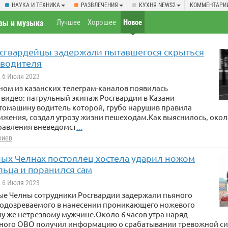
НАУКА И ТЕХНИКА
РАЗВЛЕЧЕНИЯ
КУХНЯ NEWS2
КОММЕНТАРИ
Лучшее
Хорошее
Новое
зы и музыка
осгвардейцы задержали пытавшегося скрыться
 водителя
, 6 Июля 2023
ном из казанских телеграм-каналов появилась
видео: патрульный экипаж Росгвардии в Казани
томашину водитель которой, грубо нарушив правила
жения, создал угрозу жизни пешеходам.Как выяснилось, около
равления вневедомст
...
риев
ых Челнах постоялец хостела ударил ножом
льца и поранился сам
, 6 Июля 2023
ые Челны сотрудники Росгвардии задержали пьяного
подозреваемого в нанесении проникающего ножевого
у же нетрезвому мужчине.Около 6 часов утра наряд
ного ОВО получил информацию о срабатывании тревожной си