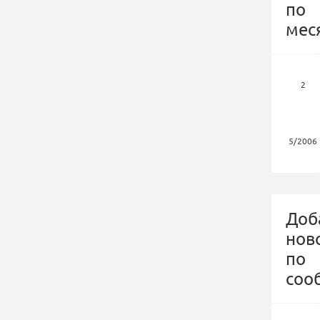
по
мес
2
5/2006
Доб
нов
по
соо