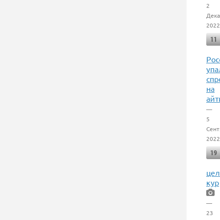
2
Дека
2022
11
Рос
упа
спр
на
ай
—
5
Сент
2022
19
цел
кур
—
23